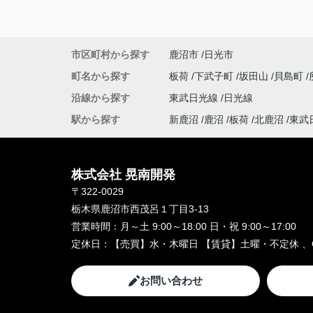
市区町村から探す
鹿沼市
日光市
町名から探す
板荷
下武子町
坂田山
貝島町
沿線から探す
東武日光線
日光線
駅から探す
新鹿沼
鹿沼
板荷
北鹿沼
東武
株式会社 晃南開発
〒322-0029
栃木県鹿沼市西茂呂１丁目3-13
営業時間：
月～土 9:00～18:00 日・祝 9:00～17:00
定休日：
【売買】水・木曜日 【賃貸】土曜・不定休 、
お問い合わせ