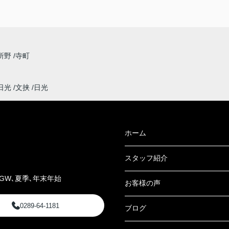
所野
寺町
日光
文挟
日光
ホーム
スタッフ紹介
GW､夏季､年末年始
お客様の声
0289-64-1181
ブログ