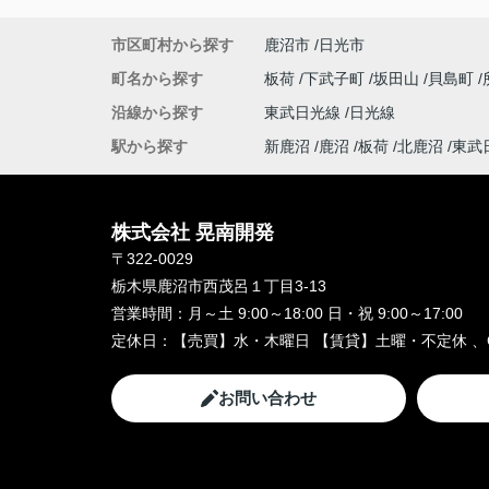
市区町村から探す
鹿沼市
日光市
町名から探す
板荷
下武子町
坂田山
貝島町
沿線から探す
東武日光線
日光線
駅から探す
新鹿沼
鹿沼
板荷
北鹿沼
東武
株式会社 晃南開発
〒322-0029
栃木県鹿沼市西茂呂１丁目3-13
営業時間：
月～土 9:00～18:00 日・祝 9:00～17:00
定休日：
【売買】水・木曜日 【賃貸】土曜・不定休 、
お問い合わせ