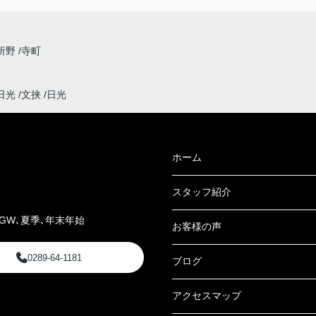
所野
寺町
日光
文挟
日光
ホーム
スタッフ紹介
GW､夏季､年末年始
お客様の声
0289-64-1181
ブログ
アクセスマップ