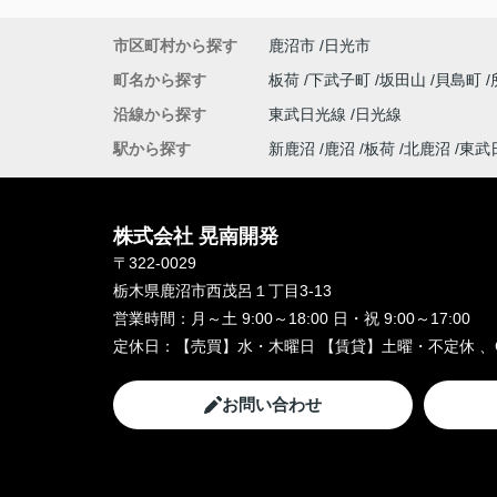
市区町村から探す
鹿沼市
日光市
町名から探す
板荷
下武子町
坂田山
貝島町
沿線から探す
東武日光線
日光線
駅から探す
新鹿沼
鹿沼
板荷
北鹿沼
東武
株式会社 晃南開発
〒322-0029
栃木県鹿沼市西茂呂１丁目3-13
営業時間：
月～土 9:00～18:00 日・祝 9:00～17:00
定休日：
【売買】水・木曜日 【賃貸】土曜・不定休 、
お問い合わせ