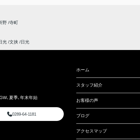
所野
寺町
日光
文挟
日光
ホーム
スタッフ紹介
GW､夏季､年末年始
お客様の声
0289-64-1181
ブログ
アクセスマップ