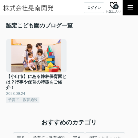
0
ログイン
お気に入り
認定こども園のブログ一覧
【小山市】にある静林保育園と
は？行事や保育の特徴をご紹
介！
2023.09.24
子育て・教育施設
おすすめのカテゴリ
売る
子育て・教育施設
買う
病院・クリニック