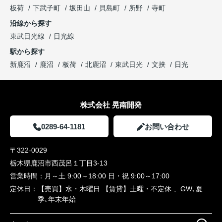
板荷
下武子町
坂田山
貝島町
所野
寺町
沿線から探す
東武日光線
日光線
駅から探す
新鹿沼
鹿沼
板荷
北鹿沼
東武日光
文挟
日光
株式会社 晃南開発
0289-64-1181
お問い合わせ
〒322-0029
栃木県鹿沼市西茂呂１丁目3-13
営業時間：
月～土 9:00～18:00 日・祝 9:00～17:00
定休日：
【売買】水・木曜日 【賃貸】土曜・不定休 、GW､夏
季､年末年始