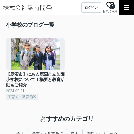
0
ログイン
お気に入り
小学校のブログ一覧
【鹿沼市】にある鹿沼市立加園
小学校について！概要と教育活
動もご紹介
2024.09.21
子育て・教育施設
おすすめのカテゴリ
売る
子育て・教育施設
買う
病院・クリニック