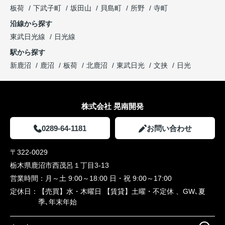
板荷
下武子町
坂田山
貝島町
所野
寺町
沿線から探す
東武日光線
日光線
駅から探す
新鹿沼
鹿沼
板荷
北鹿沼
東武日光
文挟
日光
株式会社 晃南開発
0289-64-1181
お問い合わせ
〒322-0029
栃木県鹿沼市西茂呂１丁目3-13
営業時間：
月～土 9:00～18:00 日・祝 9:00～17:00
定休日：
【売買】水・木曜日 【賃貸】土曜・不定休 、GW､夏
季､年末年始