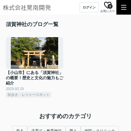
0
ログイン
お気に入り
須賀神社のブログ一覧
【小山市】にある「須賀神社」
の概要！歴史と文化の魅力もご
紹介
2025.02.25
街歩き・レジャースポット
おすすめのカテゴリ
売る
子育て・教育施設
買う
病院・クリニック