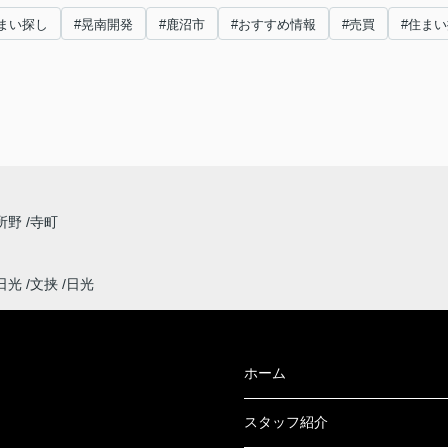
まい探し
#晃南開発
#鹿沼市
#おすすめ情報
#売買
#住ま
所野
寺町
日光
文挟
日光
ホーム
スタッフ紹介