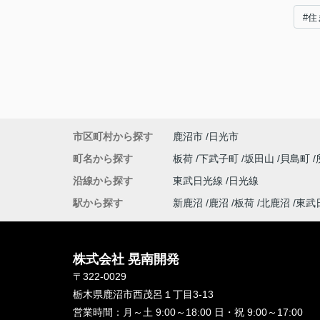
#住
市区町村から探す
鹿沼市
日光市
町名から探す
板荷
下武子町
坂田山
貝島町
沿線から探す
東武日光線
日光線
駅から探す
新鹿沼
鹿沼
板荷
北鹿沼
東武
株式会社 晃南開発
〒322-0029
栃木県鹿沼市西茂呂１丁目3-13
営業時間：
月～土 9:00～18:00 日・祝 9:00～17:00