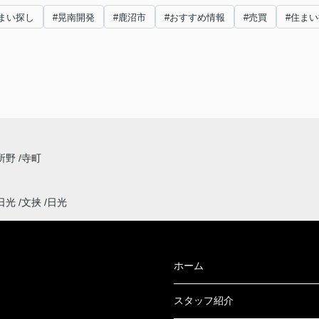
まい探し
#晃南開発
#鹿沼市
#おすすめ情報
#売買
#住ま
所野
寺町
日光
文挟
日光
ホーム
スタッフ紹介