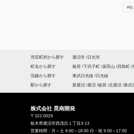
#住
市区町村から探す
鹿沼市
日光市
町名から探す
板荷
下武子町
坂田山
貝島町
沿線から探す
東武日光線
日光線
駅から探す
新鹿沼
鹿沼
板荷
北鹿沼
東武
株式会社 晃南開発
〒322-0029
栃木県鹿沼市西茂呂１丁目3-13
営業時間：
月～土 9:00～18:00 日・祝 9:00～17:00