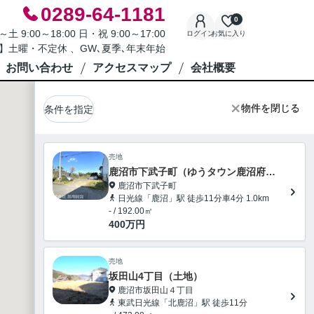
0289-64-1181
0
9:00～18:00 日・祝 9:00～17:00
ログイン
お気に入り
】土曜・不定休 、GW､夏季､年末年始
お問い合わせ
アクセスマップ
会社概要
物件を閉じる
物件を閉じる
条件を指定
売地
鹿沼市下武子町（ゆうタウン鹿沼府所）売地
鹿沼市下武子町
日光線「鹿沼」駅 徒歩11分車4分 1.0km
- / 192.00㎡
400
万円
売地
坂田山4丁目（土地）
鹿沼市坂田山４丁目
東武日光線「北鹿沼」駅 徒歩11分