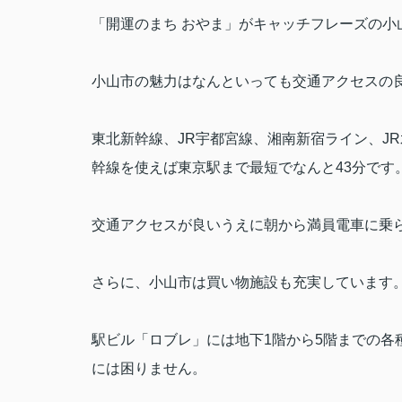
「開運のまち おやま」がキャッチフレーズの
小山市の魅力はなんといっても交通アクセスの
東北新幹線、
JR
宇都宮線、湘南新宿ライン、
JR
幹線を使えば東京駅まで最短でなんと
43
分です
交通アクセスが良いうえに朝から満員電車に乗
さらに、小山市は買い物施設も充実しています
駅ビル「ロブレ」には地下
1
階から
5
階までの各
には困りません。