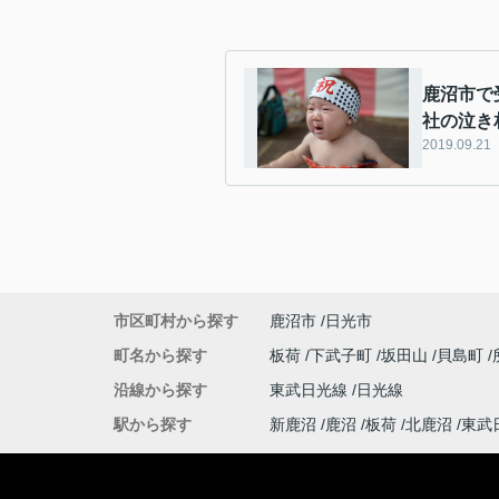
鹿沼市で
社の泣き
2019.09.21
市区町村から探す
鹿沼市
日光市
町名から探す
板荷
下武子町
坂田山
貝島町
沿線から探す
東武日光線
日光線
駅から探す
新鹿沼
鹿沼
板荷
北鹿沼
東武