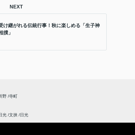
NEXT
受け継がれる伝統行事！秋に楽しめる「生子神
相撲」
所野
寺町
日光
文挟
日光