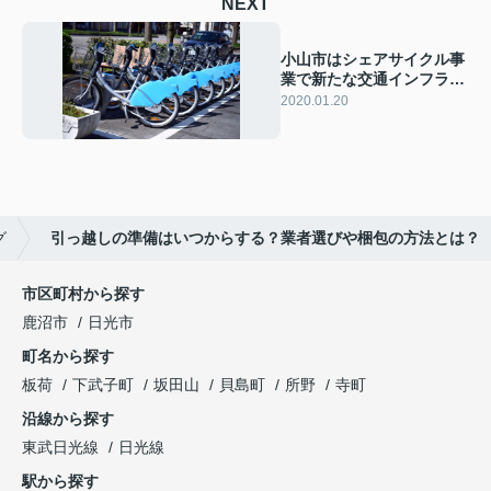
NEXT
小山市はシェアサイクル事
業で新たな交通インフラを
整備
2020.01.20
グ
引っ越しの準備はいつからする？業者選びや梱包の方法とは？
市区町村から探す
鹿沼市
日光市
町名から探す
板荷
下武子町
坂田山
貝島町
所野
寺町
沿線から探す
東武日光線
日光線
駅から探す