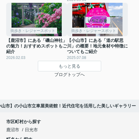
街歩き・レジャースポット
街歩き・レジャースポット
【鹿沼市】にある「磯山神社」
【小山市】にある「道の駅思
の魅力！おすすめスポットもご
川」の概要！地元食材や特徴に
紹介
ついてもご紹介
2026.02.03
2025.07.08
もっと見る
ブログトップへ
小山市】の小山市立車屋美術館！近代住宅を活用した美しいギャラリー
市区町村から探す
鹿沼市
日光市