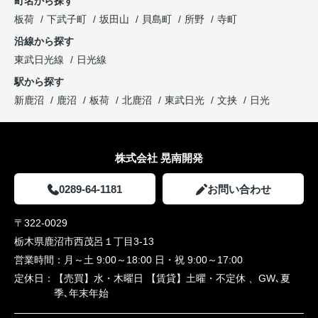
町名から探す
板荷
下武子町
坂田山
貝島町
所野
寺町
沿線から探す
東武日光線
日光線
駅から探す
新鹿沼
鹿沼
板荷
北鹿沼
東武日光
文挟
日光
株式会社 晃南開発
0289-64-1181
お問い合わせ
〒322-0029
栃木県鹿沼市西茂呂１丁目3-13
営業時間：
月～土 9:00～18:00 日・祝 9:00～17:00
定休日：
【売買】水・木曜日 【賃貸】土曜・不定休 、GW､夏
季､年末年始