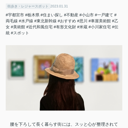
街歩き・レジャースポット
2023.01.31
#宇都宮市
#栃木県
#住まい探し
#不動産
#小山市
#一戸建て
#
両毛線
#水戸線
#東北新幹線
#おすすめ
#思川
#車屋美術館
#乙
女
#美術館
#近代和風住宅
#有形文化財
#米蔵
#小川家住宅
#伝
統
#スポット
腰を下ろして長く暮らす街には、スッと心が整理されて