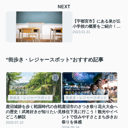
NEXT
【宇都宮市】にある泉が丘
小学校の概要をご紹介！本
校周辺の住環境も解説
2023.01.31
”街歩き・レジャースポット”おすすめ記事
街歩き・レジャースポット
街歩き・レジャースポット
鹿沼城跡を歩く戦国時代の合戦
鹿沼市のさつき祭り花火大会へ
の歴史！武将好きが知りたい見
移住下見に行こう！観光やイベ
どころ解説
ントで住みやすさとまち歩きお
祭りを体感
2026.07.10
2026.05.16