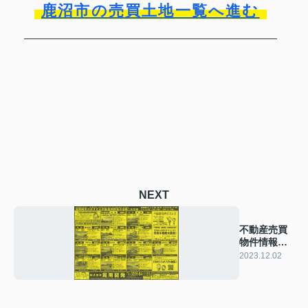
鹿沼市の売買土地一覧へ進む
NEXT
不動産売買
物件情報
2023年12月
2023.12.02
号☆彡