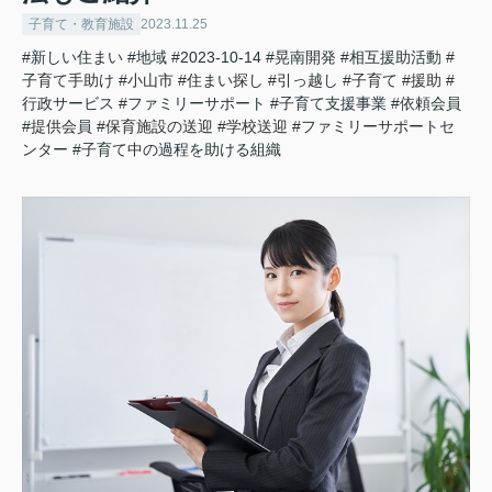
子育て・教育施設
2023.11.25
#新しい住まい
#地域
#2023-10-14
#晃南開発
#相互援助活動
#
子育て手助け
#小山市
#住まい探し
#引っ越し
#子育て
#援助
#
行政サービス
#ファミリーサポート
#子育て支援事業
#依頼会員
#提供会員
#保育施設の送迎
#学校送迎
#ファミリーサポートセ
ンター
#子育て中の過程を助ける組織