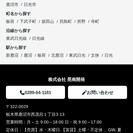
鹿沼市
日光市
町名から探す
板荷
下武子町
坂田山
貝島町
所野
寺町
沿線から探す
東武日光線
日光線
駅から探す
新鹿沼
鹿沼
板荷
北鹿沼
東武日光
文挟
日光
株式会社 晃南開発
0289-64-1181
お問い合わせ
〒322-0029
栃木県鹿沼市西茂呂１丁目3-13
営業時間：
月～土 9:00～18:00 日・祝 9:00～17:00
定休日：
【売買】水・木曜日 【賃貸】土曜・不定休 、GW､夏