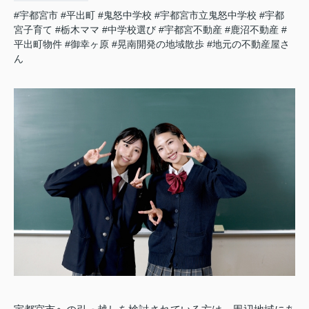
#宇都宮市
#平出町
#鬼怒中学校
#宇都宮市立鬼怒中学校
#宇都
宮子育て
#栃木ママ
#中学校選び
#宇都宮不動産
#鹿沼不動産
#
平出町物件
#御幸ヶ原
#晃南開発の地域散歩
#地元の不動産屋さ
ん