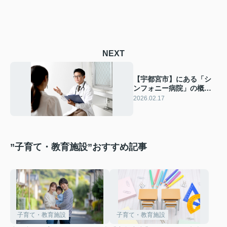
NEXT
【宇都宮市】にある「シ
ンフォニー病院」の概
要！診療内容もご紹介
2026.02.17
”子育て・教育施設”おすすめ記事
子育て・教育施設
子育て・教育施設