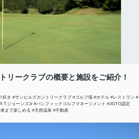
トリークラブの概要と施設をご紹介！
フ好き
#サンヒルズカントリークラブ
#ゴルフ場
#ホテル
#レストラン
#
R.T.ジョーンズJr
#パシフィックゴルフマネージメント
#JGTO認定
級者まで楽しめる
#天然温泉
#不動産