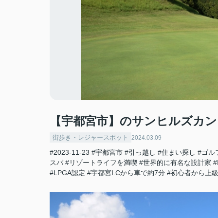
【宇都宮市】のサンヒルズカン
街歩き・レジャースポット
2024.03.09
#2023-11-23
#宇都宮市
#引っ越し
#住まい探し
#ゴル
スパ
#リゾートライフを満喫
#世界的に有名な設計家
#
#LPGA認定
#宇都宮I.Cから車で約7分
#初心者から上