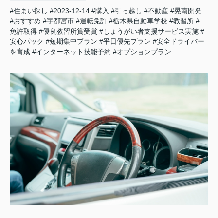
#住まい探し
#2023-12-14
#購入
#引っ越し
#不動産
#晃南開発
#おすすめ
#宇都宮市
#運転免許
#栃木県自動車学校
#教習所
#
免許取得
#優良教習所賞受賞
#しょうがい者支援サービス実施
#
安心パック
#短期集中プラン
#平日優先プラン
#安全ドライバー
を育成
#インターネット技能予約
#オプションプラン