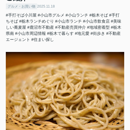
グルメ・お買い物
2025.11.18
#手打そば小川屋
#小山市グルメ
#小山ランチ
#栃木そば
#手打
ちそば
#栃木ランチめぐり
#小山市ランチ
#小山市飲食店
#美味
しい蕎麦屋
#鹿沼市不動産
#不動産売買仲介
#地域密着型
#栃木
県南
#小山市周辺情報
#栃木で暮らす
#地元愛
#街歩き
#不動産
エージェント
#住まい探し