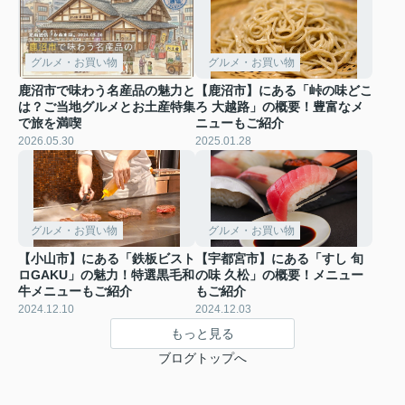
グルメ・お買い物
グルメ・お買い物
鹿沼市で味わう名産品の魅力と
【鹿沼市】にある「峠の味どこ
は？ご当地グルメとお土産特集
ろ 大越路」の概要！豊富なメ
で旅を満喫
ニューもご紹介
2026.05.30
2025.01.28
グルメ・お買い物
グルメ・お買い物
【小山市】にある「鉄板ビスト
【宇都宮市】にある「すし 旬
ロGAKU」の魅力！特選黒毛和
の味 久松」の概要！メニュー
牛メニューもご紹介
もご紹介
2024.12.10
2024.12.03
もっと見る
ブログトップへ