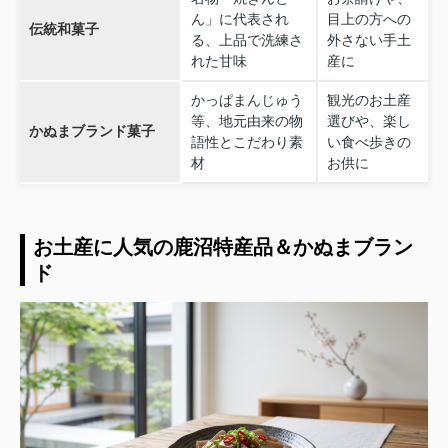
ん」に代表され
目上の方への
伝統和菓子
る、上品で洗練さ
外さない手土
れた甘味
産に
かっぱまんじゅう
観光のお土産
等、地元由来の物
選びや、楽し
かぬまブランド菓子
語性とこだわり素
い食べ歩きの
材
お供に
お土産に人気の鹿沼特産品＆かぬまブラン
ド