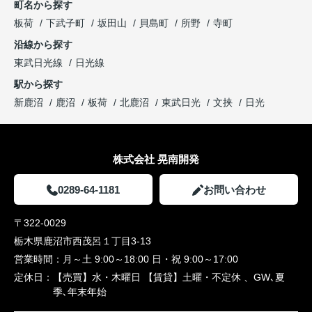
町名から探す
板荷
下武子町
坂田山
貝島町
所野
寺町
沿線から探す
東武日光線
日光線
駅から探す
新鹿沼
鹿沼
板荷
北鹿沼
東武日光
文挟
日光
株式会社 晃南開発
0289-64-1181
お問い合わせ
〒322-0029
栃木県鹿沼市西茂呂１丁目3-13
営業時間：
月～土 9:00～18:00 日・祝 9:00～17:00
定休日：
【売買】水・木曜日 【賃貸】土曜・不定休 、GW､夏
季､年末年始