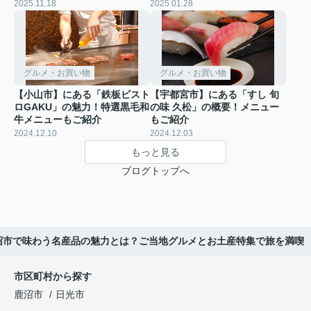
2025.11.18
2025.01.28
グルメ・お買い物
グルメ・お買い物
【小山市】にある「鉄板ビスト
【宇都宮市】にある「すし 旬
ロGAKU」の魅力！特選黒毛和
の味 久松」の概要！メニュー
牛メニューもご紹介
もご紹介
2024.12.10
2024.12.03
もっと見る
ブログトップへ
沼市で味わう名産品の魅力とは？ご当地グルメとお土産特集で旅を満喫
市区町村から探す
鹿沼市
日光市