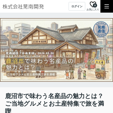
0
ログイン
お気に入り
鹿沼市で味わう名産品の魅力とは？
ご当地グルメとお土産特集で旅を満
喫