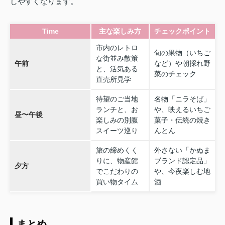
しやすくなります。
Time
主な楽しみ方
チェックポイント
市内のレトロ
旬の果物（いちご
な街並み散策
午前
など）や朝採れ野
と、活気ある
菜のチェック
直売所見学
待望のご当地
名物「ニラそば」
ランチと、お
や、映えるいちご
昼〜午後
楽しみの別腹
菓子・伝統の焼き
スイーツ巡り
んとん
旅の締めくく
外さない「かぬま
りに、物産館
ブランド認定品」
夕方
でこだわりの
や、今夜楽しむ地
買い物タイム
酒
まとめ