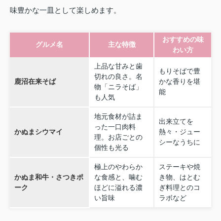
味豊かな一皿として楽しめます。
おすすめの味
グルメ名
主な特徴
わい方
上品な甘みと歯
もりそばで豊
切れの良さ。名
鹿沼在来そば
かな香りを堪
物「ニラそば」
能
も人気
地元食材が詰ま
出来立てを
った一口肉料
かぬまシウマイ
熱々・ジュー
理。お店ごとの
シーなうちに
個性も光る
極上のやわらか
ステーキや焼
かぬま和牛・さつきポ
な食感と、噛む
き物、はとむ
ーク
ほどに溢れる濃
ぎ料理とのコ
い旨味
ラボなど