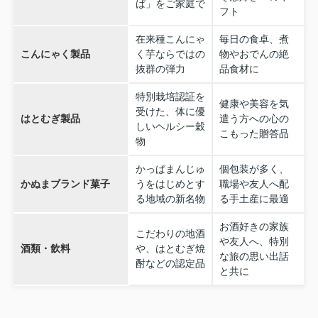
ば」をご家庭で
フト
在来種こんにゃ
毎日の食卓、煮
こんにゃく製品
く芋ならではの
物やおでんの絶
抜群の弾力
品食材に
特別栽培認証を
健康や美容を気
受けた、体に優
はとむぎ製品
遣う方への心の
しいヘルシー穀
こもった贈答品
物
かっぱまんじゅ
個包装が多く、
かぬまブランド菓子
うをはじめとす
職場や友人へ配
る地域の新名物
る手土産に最適
お酒好きの家族
こだわりの地酒
や友人へ、特別
酒類・飲料
や、はとむぎ焼
な旅の思い出話
酎などの認定品
と共に