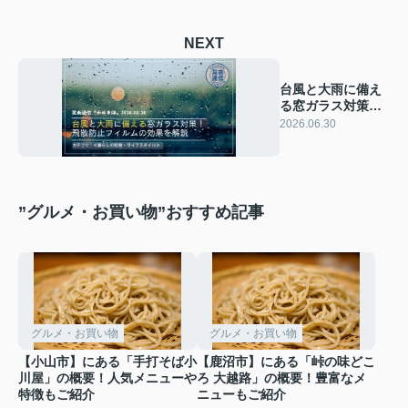
NEXT
台風と大雨に備え
る窓ガラス対策！
飛散防止フィルム
2026.06.30
の効果を解説
”グルメ・お買い物”おすすめ記事
グルメ・お買い物
グルメ・お買い物
【小山市】にある「手打そば小
【鹿沼市】にある「峠の味どこ
川屋」の概要！人気メニューや
ろ 大越路」の概要！豊富なメ
特徴もご紹介
ニューもご紹介