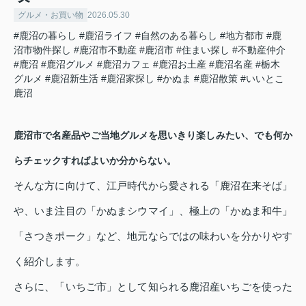
グルメ・お買い物
2026.05.30
#鹿沼の暮らし
#鹿沼ライフ
#自然のある暮らし
#地方都市
#鹿
沼市物件探し
#鹿沼市不動産
#鹿沼市
#住まい探し
#不動産仲介
#鹿沼
#鹿沼グルメ
#鹿沼カフェ
#鹿沼お土産
#鹿沼名産
#栃木
グルメ
#鹿沼新生活
#鹿沼家探し
#かぬま
#鹿沼散策
#いいとこ
鹿沼
鹿沼市で名産品やご当地グルメを思いきり楽しみたい、でも何か
らチェックすればよいか分からない。
そんな方に向けて、江戸時代から愛される「鹿沼在来そば」
や、いま注目の「かぬまシウマイ」、極上の「かぬま和牛」
「さつきポーク」など、地元ならではの味わいを分かりやす
く紹介します。
さらに、「いちご市」として知られる鹿沼産いちごを使った