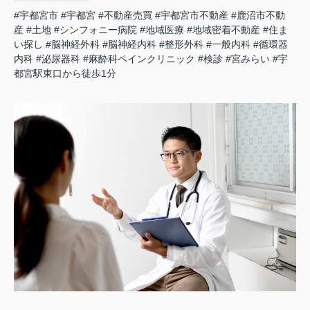
#宇都宮市
#宇都宮
#不動産売買
#宇都宮市不動産
#鹿沼市不動
産
#土地
#シンフォニー病院
#地域医療
#地域密着不動産
#住ま
い探し
#脳神経外科
#脳神経内科
#整形外科
#一般内科
#循環器
内科
#泌尿器科
#麻酔科ペインクリニック
#検診
#宮みらい
#宇
都宮駅東口から徒歩1分