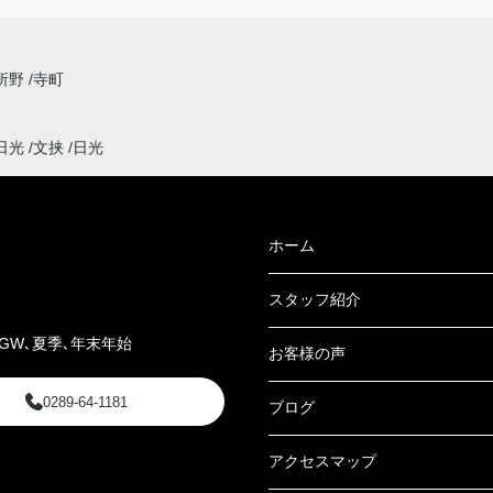
所野
寺町
日光
文挟
日光
ホーム
スタッフ紹介
GW､夏季､年末年始
お客様の声
0289-64-1181
ブログ
アクセスマップ