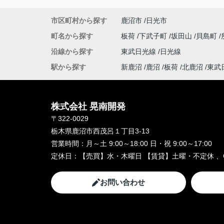
市区町村から探す
鹿沼市
日光市
町名から探す
板荷
下武子町
坂田山
貝島町
沿線から探す
東武日光線
日光線
駅から探す
新鹿沼
鹿沼
板荷
北鹿沼
東武
株式会社 晃南開発
〒322-0029
栃木県鹿沼市西茂呂１丁目3-13
営業時間：
月～土 9:00～18:00 日・祝 9:00～17:00
定休日：
【売買】水・木曜日 【賃貸】土曜・不定休 、
お問い合わせ