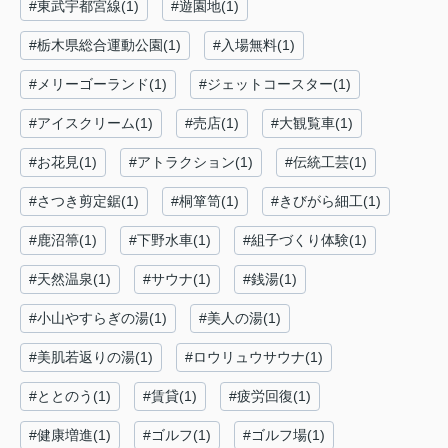
#東武宇都宮線(1)
#遊園地(1)
#栃木県総合運動公園(1)
#入場無料(1)
#メリーゴーランド(1)
#ジェットコースター(1)
#アイスクリーム(1)
#売店(1)
#大観覧車(1)
#お花見(1)
#アトラクション(1)
#伝統工芸(1)
#さつき剪定鋸(1)
#桐箪笥(1)
#きびがら細工(1)
#鹿沼箒(1)
#下野水車(1)
#組子づくり体験(1)
#天然温泉(1)
#サウナ(1)
#銭湯(1)
#小山やすらぎの湯(1)
#美人の湯(1)
#美肌若返りの湯(1)
#ロウリュウサウナ(1)
#ととのう(1)
#賃貸(1)
#疲労回復(1)
#健康増進(1)
#ゴルフ(1)
#ゴルフ場(1)