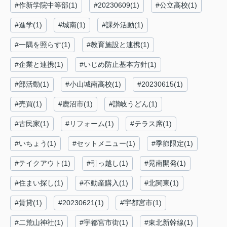
#作新学院中等部(1)
#20230609(1)
#公立高校(1)
#進学(1)
#城南(1)
#課外活動(1)
#一隅を照らす(1)
#教育施設と連携(1)
#企業と連携(1)
#いじめ防止基本方針(1)
#部活動(1)
#小山城南高校(1)
#20230615(1)
#売買(1)
#鹿沼市(1)
#讃岐うどん(1)
#古民家(1)
#リフォーム(1)
#テラス席(1)
#いちょう(1)
#セットメニュー(1)
#季節限定(1)
#テイクアウト(1)
#引っ越し(1)
#晃南開発(1)
#住まい探し(1)
#不動産購入(1)
#北関東(1)
#賃貸(1)
#20230621(1)
#宇都宮市(1)
#二荒山神社(1)
#宇都宮市街(1)
#東北新幹線(1)