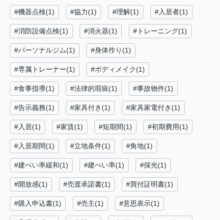
#機器点検(1)
#協力(1)
#理解(1)
#入居者(1)
#消防設備点検(1)
#消火器(1)
#トレーニング(1)
#パーソナルジム(1)
#身体作り(1)
#専属トレーナー(1)
#ボディメイク(1)
#食事指導(1)
#法律的瑕疵(1)
#事故物件(1)
#告示義務(1)
#家具付き(1)
#家具家電付き(1)
#入居(1)
#家賃(1)
#短期間(1)
#初期費用(1)
#入居期間(1)
#立地条件(1)
#角地(1)
#建ぺい率緩和(1)
#建ぺい率(1)
#採光(1)
#開放感(1)
#売渡承諾書(1)
#買付証明書(1)
#購入申込書(1)
#売主(1)
#意思表示(1)