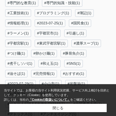
#専門的な教育(1)
#専門的知識・技能(1)
#工業技術(1)
#プログラミング(1)
#簿記(1)
#情報処理(1)
#2023-07-25(1)
#国民食(1)
#ラーメン(1)
#宇都宮市(1)
#引越し(1)
#宇都宮駅(1)
#東武宇都宮駅(1)
#濃厚スープ(1)
#つけ麺(1)
#卵かけ麺(1)
#豚骨魚介(1)
#煮干しソバ(1)
#和え玉(1)
#SNS(1)
#油そば(1)
#完売情報(1)
#おすすめ(1)
#2023-07-29(1)
#小山市(1)
#岩盤浴(1)
当サイトでは、お客様の当サイト利用状況把握、サービス向上検討を目的と
#お風呂(1)
#サウナ(1)
して、クッキー（Cookie）を使用しています。
詳しくは、当社の
「Cookieの取扱いについて」
をご確認ください。
#YUKALA SPA＆SAUNA OYAMA(1)
#北関東最大級(1)
閉じる
#デトックス(1)
#アンチエイジング(1)