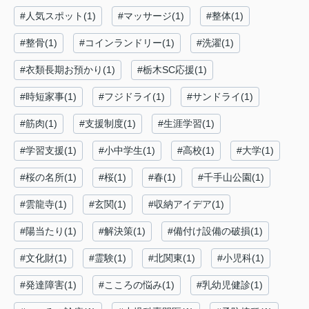
#人気スポット(1)
#マッサージ(1)
#整体(1)
#整骨(1)
#コインランドリー(1)
#洗濯(1)
#衣類長期お預かり(1)
#栃木SC応援(1)
#時短家事(1)
#フジドライ(1)
#サンドライ(1)
#筋肉(1)
#支援制度(1)
#生涯学習(1)
#学習支援(1)
#小中学生(1)
#高校(1)
#大学(1)
#桜の名所(1)
#桜(1)
#春(1)
#千手山公園(1)
#雲龍寺(1)
#玄関(1)
#収納アイデア(1)
#陽当たり(1)
#解決策(1)
#備付け設備の破損(1)
#文化財(1)
#霊験(1)
#北関東(1)
#小児科(1)
#発達障害(1)
#こころの悩み(1)
#乳幼児健診(1)