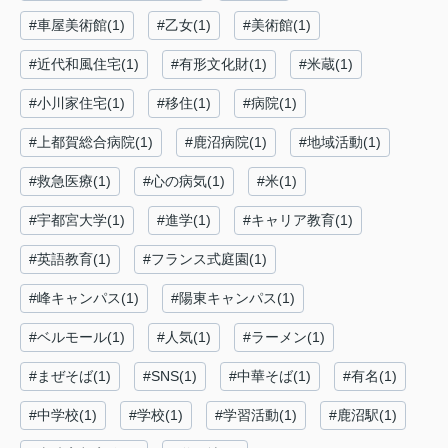
#車屋美術館(1)
#乙女(1)
#美術館(1)
#近代和風住宅(1)
#有形文化財(1)
#米蔵(1)
#小川家住宅(1)
#移住(1)
#病院(1)
#上都賀総合病院(1)
#鹿沼病院(1)
#地域活動(1)
#救急医療(1)
#心の病気(1)
#米(1)
#宇都宮大学(1)
#進学(1)
#キャリア教育(1)
#英語教育(1)
#フランス式庭園(1)
#峰キャンパス(1)
#陽東キャンパス(1)
#ベルモール(1)
#人気(1)
#ラーメン(1)
#まぜそば(1)
#SNS(1)
#中華そば(1)
#有名(1)
#中学校(1)
#学校(1)
#学習活動(1)
#鹿沼駅(1)