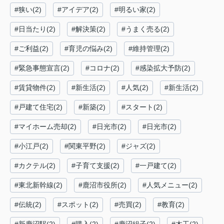
#狭い(2)
#アイデア(2)
#明るい家(2)
#日当たり(2)
#解決策(2)
#うまく売る(2)
#ご利益(2)
#育児の悩み(2)
#維持管理(2)
#緊急事態宣言(2)
#コロナ(2)
#感染拡大予防(2)
#賃貸物件(2)
#新生活(2)
#人気(2)
#新生活(2)
#戸建て住宅(2)
#新築(2)
#スタート(2)
#マイホーム売却(2)
#日光市(2)
#日光市(2)
#小江戸(2)
#関東平野(2)
#ジャズ(2)
#カクテル(2)
#子育て支援(2)
#一戸建て(2)
#東北新幹線(2)
#鹿沼市役所(2)
#人気メニュー(2)
#伝統(2)
#スポット(2)
#売買(2)
#教育(2)