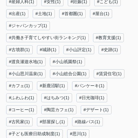
#産婦人科(1)
#女性(1)
#妊娠(1)
#こども(1)
#出産(1)
#土地(1)
#首都圏(1)
#屋台(1)
#ジャパンカップ(1)
#共働き子育てしやすい街ランキング(1)
#教育支援(1)
#古墳群(1)
#城跡(1)
#小山評定(1)
#史跡(1)
#渡良瀬遊水地(1)
#小山祇園祭(1)
#小山思川温泉(1)
#小山総合公園(1)
#賃貸住宅(1)
#カフェ(1)
#新鹿沼駅(1)
#パンケーキ(1)
#ふわふわ(1)
#はちみつ(1)
#日光珈琲(1)
#コーヒー(1)
#陶芸カフェ(1)
#デザート(1)
#古民家(1)
#部屋探し(1)
#路線バス(1)
#子ども医療日助成制度(1)
#思川(1)