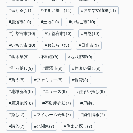
#借りる(11)
#住まい探し(11)
#おすすめ情報(11)
#鹿沼市(10)
#土地(10)
#いちご市(10)
#宇都宮市(10)
#宇都宮市(10)
#自然(10)
#いちご市(10)
#お知らせ(9)
#日光市(9)
#栃木県(9)
#不動産(9)
#地域密着(9)
#引っ越し(9)
#鹿沼市(9)
#住まい探し(9)
#買う(8)
#ファミリー(8)
#賃貸(8)
#地域密着(8)
#ニュース(8)
#住まい探し(8)
#周辺施設(8)
#不動産売却(7)
#戸建(7)
#癒し(7)
#マイホーム売却(7)
#物件情報(7)
#購入(7)
#北関東(7)
#住まい探し(7)