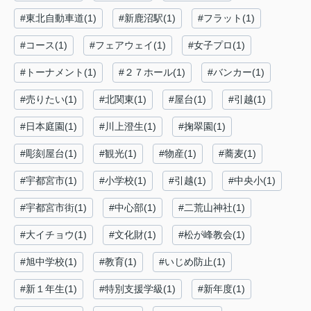
#東北自動車道(1)
#新鹿沼駅(1)
#フラット(1)
#コース(1)
#フェアウェイ(1)
#女子プロ(1)
#トーナメント(1)
#２７ホール(1)
#バンカー(1)
#売りたい(1)
#北関東(1)
#屋台(1)
#引越(1)
#日本庭園(1)
#川上澄生(1)
#掬翠園(1)
#彫刻屋台(1)
#観光(1)
#物産(1)
#蕎麦(1)
#宇都宮市(1)
#小学校(1)
#引越(1)
#中央小(1)
#宇都宮市街(1)
#中心部(1)
#二荒山神社(1)
#大イチョウ(1)
#文化財(1)
#松が峰教会(1)
#旭中学校(1)
#教育(1)
#いじめ防止(1)
#新１年生(1)
#特別支援学級(1)
#新年度(1)