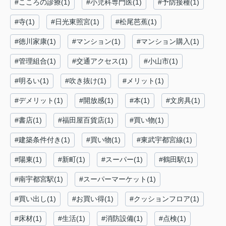
#こころの診療(1)
#小児科専門医(1)
#予防接種(1)
#寺(1)
#日光東照宮(1)
#松尾芭蕉(1)
#徳川家康(1)
#マンション(1)
#マンション購入(1)
#管理組合(1)
#交通アクセス(1)
#小山市(1)
#明るい(1)
#吹き抜け(1)
#メリット(1)
#デメリット(1)
#開放感(1)
#本(1)
#文房具(1)
#書店(1)
#福田屋百貨店(1)
#買い物(1)
#建築条件付き(1)
#買い物(1)
#東武宇都宮線(1)
#陽東(1)
#新町(1)
#スーパー(1)
#鶴田駅(1)
#南宇都宮駅(1)
#スーパーマーケット(1)
#買い出し(1)
#お買い得(1)
#クッションフロア(1)
#床材(1)
#生活(1)
#消防設備(1)
#点検(1)