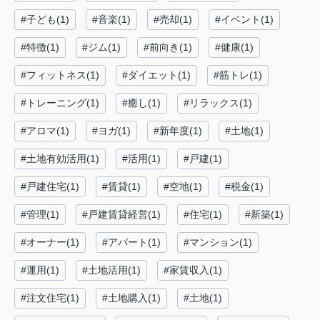
#子ども(1)
#音楽(1)
#売却(1)
#イベント(1)
#特徴(1)
#ジム(1)
#前向き(1)
#健康(1)
#フィットネス(1)
#ダイエット(1)
#筋トレ(1)
#トレーニング(1)
#癒し(1)
#リラックス(1)
#アロマ(1)
#ヨガ(1)
#新年度(1)
#土地(1)
#土地有効活用(1)
#活用(1)
#戸建(1)
#戸建住宅(1)
#賃貸(1)
#空地(1)
#税金(1)
#管理(1)
#戸建賃貸経営(1)
#住宅(1)
#新築(1)
#オーナー(1)
#アパート(1)
#マンション(1)
#運用(1)
#土地活用(1)
#家賃収入(1)
#注文住宅(1)
#土地購入(1)
#土地(1)