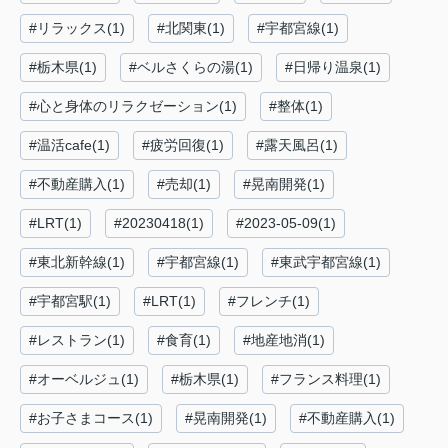
#リラックス(1)
#北関東(1)
#宇都宮線(1)
#栃木県(1)
#ベルさくらの湯(1)
#日帰り温泉(1)
#心と身体のリラクゼーション(1)
#整体(1)
#温活cafe(1)
#疲労回復(1)
#露天風呂(1)
#不動産購入(1)
#売却(1)
#晃南開発(1)
#LRT(1)
#20230418(1)
#2023-05-09(1)
#東北新幹線(1)
#宇都宮線(1)
#東武宇都宮線(1)
#宇都宮駅(1)
#LRT(1)
#フレンチ(1)
#レストラン(1)
#食育(1)
#地産地消(1)
#オーベルジュ(1)
#栃木県(1)
#フランス料理(1)
#お子さまコース(1)
#晃南開発(1)
#不動産購入(1)