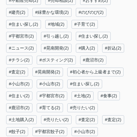
#不動産売却(2)
#売却相談(2)
#おすすめ(2)
#建売(2)
#緑豊かな環境(2)
#のびのび(2)
#住まい探し(2)
#地域(2)
#子育て(2)
#宇都宮市(2)
#引っ越し(2)
#住まい探し(2)
#ニュース(2)
#晃南開発(2)
#購入(2)
#折込(2)
#チラシ(2)
#ポスティング(2)
#鹿沼市(2)
#査定(2)
#晃南開発(2)
#初心者から上級者まで(2)
#小山市(2)
#小山市(2)
#住まい探し(2)
#住まい(2)
#宇都宮市(2)
#土地(2)
#食事(2)
#鹿沼市(2)
#育てる(2)
#売りたい(2)
#土地購入(2)
#売りたい(2)
#査定(2)
#査定(2)
#餃子(2)
#宇都宮餃子(2)
#小山市(2)