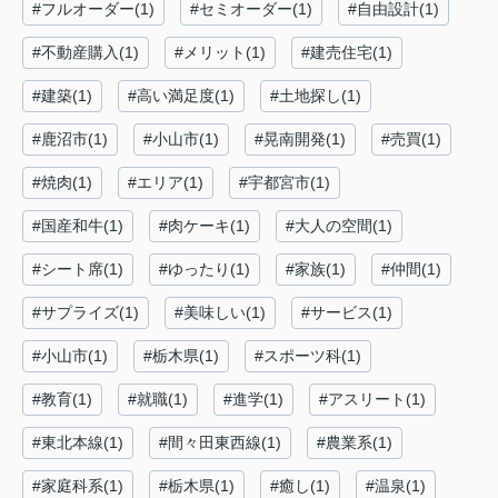
#フルオーダー(1)
#セミオーダー(1)
#自由設計(1)
#不動産購入(1)
#メリット(1)
#建売住宅(1)
#建築(1)
#高い満足度(1)
#土地探し(1)
#鹿沼市(1)
#小山市(1)
#晃南開発(1)
#売買(1)
#焼肉(1)
#エリア(1)
#宇都宮市(1)
#国産和牛(1)
#肉ケーキ(1)
#大人の空間(1)
#シート席(1)
#ゆったり(1)
#家族(1)
#仲間(1)
#サプライズ(1)
#美味しい(1)
#サービス(1)
#小山市(1)
#栃木県(1)
#スポーツ科(1)
#教育(1)
#就職(1)
#進学(1)
#アスリート(1)
#東北本線(1)
#間々田東西線(1)
#農業系(1)
#家庭科系(1)
#栃木県(1)
#癒し(1)
#温泉(1)