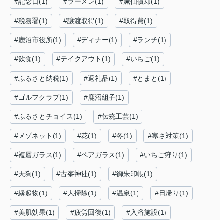
#記念日(1)
#ラーメン(1)
#減価償却(1)
#税務署(1)
#譲渡取得(1)
#取得費(1)
#鹿沼市役所(1)
#ディナー(1)
#ランチ(1)
#飲食(1)
#テイクアウト(1)
#いちご(1)
#ふるさと納税(1)
#返礼品(1)
#とまと(1)
#ゴルフクラブ(1)
#鹿沼組子(1)
#ふるさとチョイス(1)
#伝統工芸(1)
#メゾネット(1)
#花(1)
#冬(1)
#寒さ対策(1)
#複層ガラス(1)
#ペアガラス(1)
#いちご狩り(1)
#天狗(1)
#古峯神社(1)
#御朱印帳(1)
#縁起物(1)
#大掃除(1)
#温泉(1)
#日帰り(1)
#美肌効果(1)
#疲労回復(1)
#入浴施設(1)