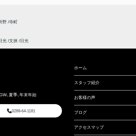
所野
寺町
日光
文挟
日光
ホーム
スタッフ紹介
GW､夏季､年末年始
お客様の声
0289-64-1181
ブログ
アクセスマップ