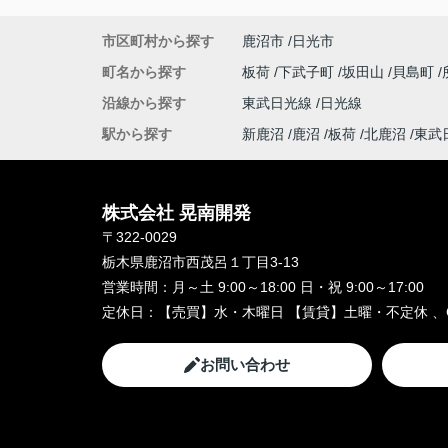
市区町村から探す
鹿沼市
日光市
町名から探す
板荷
下武子町
坂田山
貝島町
沿線から探す
東武日光線
日光線
駅から探す
新鹿沼
鹿沼
板荷
北鹿沼
東武
株式会社 晃南開発
〒322-0029
栃木県鹿沼市西茂呂１丁目3-13
営業時間：
月～土 9:00～18:00 日・祝 9:00～17:00
定休日：
【売買】水・木曜日 【賃貸】土曜・不定休 、
お問い合わせ