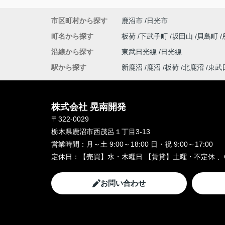
市区町村から探す
鹿沼市
日光市
町名から探す
板荷
下武子町
坂田山
貝島町
沿線から探す
東武日光線
日光線
駅から探す
新鹿沼
鹿沼
板荷
北鹿沼
東武
株式会社 晃南開発
〒322-0029
栃木県鹿沼市西茂呂１丁目3-13
営業時間：
月～土 9:00～18:00 日・祝 9:00～17:00
定休日：
【売買】水・木曜日 【賃貸】土曜・不定休 、
お問い合わせ