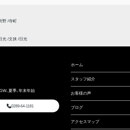
所野
寺町
日光
文挟
日光
ホーム
スタッフ紹介
GW､夏季､年末年始
お客様の声
0289-64-1181
ブログ
アクセスマップ