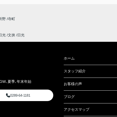
所野
寺町
日光
文挟
日光
ホーム
スタッフ紹介
GW､夏季､年末年始
お客様の声
0289-64-1181
ブログ
アクセスマップ