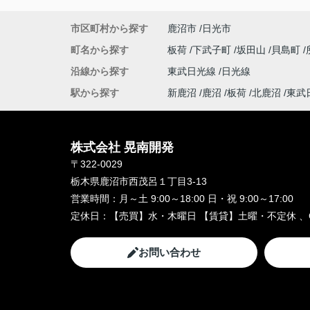
市区町村から探す
鹿沼市
日光市
町名から探す
板荷
下武子町
坂田山
貝島町
沿線から探す
東武日光線
日光線
駅から探す
新鹿沼
鹿沼
板荷
北鹿沼
東武
株式会社 晃南開発
〒322-0029
栃木県鹿沼市西茂呂１丁目3-13
営業時間：
月～土 9:00～18:00 日・祝 9:00～17:00
定休日：
【売買】水・木曜日 【賃貸】土曜・不定休 、
お問い合わせ