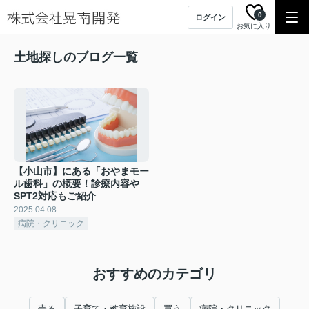
0
ログイン
お気に入り
土地探しのブログ一覧
【小山市】にある「おやまモー
ル歯科」の概要！診療内容や
SPT2対応もご紹介
2025.04.08
病院・クリニック
おすすめのカテゴリ
売る
子育て・教育施設
買う
病院・クリニック