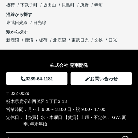
板荷
下武子町
坂田山
貝島町
所野
寺町
沿線から探す
東武日光線
日光線
駅から探す
新鹿沼
鹿沼
板荷
北鹿沼
東武日光
文挟
日光
株式会社 晃南開発
0289-64-1181
お問い合わせ
〒322-0029
栃木県鹿沼市西茂呂１丁目3-13
営業時間：
月～土 9:00～18:00 日・祝 9:00～17:00
定休日：
【売買】水・木曜日 【賃貸】土曜・不定休 、GW､夏
季､年末年始