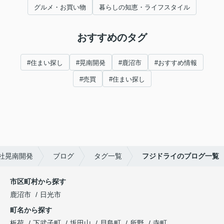
グルメ・お買い物
暮らしの知恵・ライフスタイル
おすすめのタグ
#住まい探し
#晃南開発
#鹿沼市
#おすすめ情報
#売買
#住まい探し
社晃南開発
ブログ
タグ一覧
フジドライのブログ一覧
市区町村から探す
鹿沼市
日光市
町名から探す
板荷
下武子町
坂田山
貝島町
所野
寺町