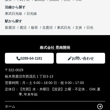
沿線から探す
東武日光線
日光線
駅から探す
新鹿沼
鹿沼
板荷
北鹿沼
東武日光
文挟
日光
株式会社 晃南開発
0289-64-1181
お問い合わせ
〒322-0029
栃木県鹿沼市西茂呂１丁目3-13
営業時間：
月～土 9:00～18:00 日・祝 9:00～17:00
定休日：
【売買】水・木曜日 【賃貸】土曜・不定休 、GW､夏
季､年末年始
ホーム