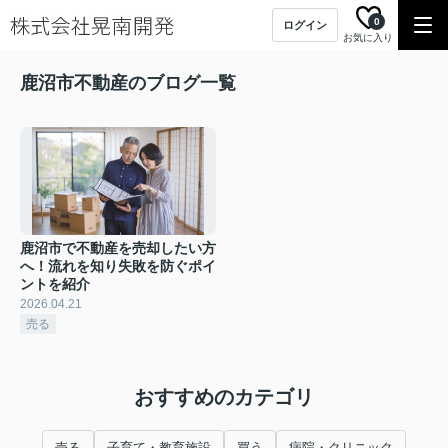
0
ログイン
お気に入り
鹿沼市不動産のブログ一覧
鹿沼市で不動産を売却したい方
へ！流れを知り失敗を防ぐポイ
ントを紹介
2026.04.21
売る
おすすめのカテゴリ
売る
子育て・教育施設
買う
病院・クリニック