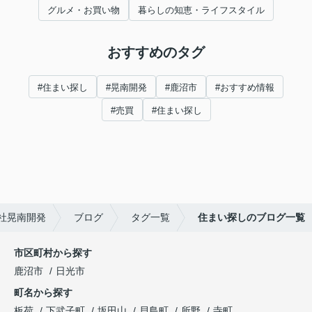
グルメ・お買い物
暮らしの知恵・ライフスタイル
おすすめのタグ
#住まい探し
#晃南開発
#鹿沼市
#おすすめ情報
#売買
#住まい探し
社晃南開発
ブログ
タグ一覧
住まい探しのブログ一覧
市区町村から探す
鹿沼市
日光市
町名から探す
板荷
下武子町
坂田山
貝島町
所野
寺町