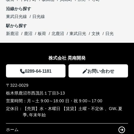
沿線から探す
東武日光線
日光線
駅から探す
新鹿沼
鹿沼
板荷
北鹿沼
東武日光
文挟
日光
株式会社 晃南開発
0289-64-1181
お問い合わせ
〒322-0029
栃木県鹿沼市西茂呂１丁目3-13
営業時間：
月～土 9:00～18:00 日・祝 9:00～17:00
定休日：
【売買】水・木曜日 【賃貸】土曜・不定休 、GW､夏
季､年末年始
ホーム