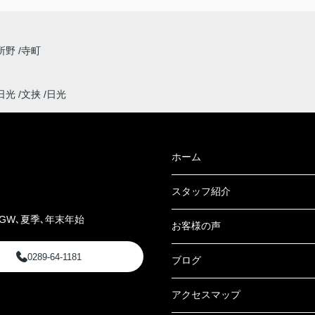
所野
寺町
日光
文挟
日光
ホーム
スタッフ紹介
GW､夏季､年末年始
お客様の声
0289-64-1181
ブログ
アクセスマップ