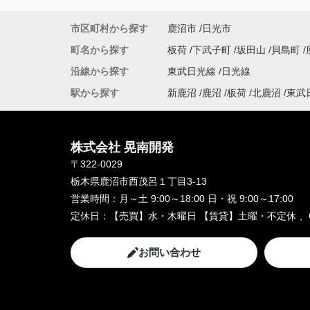
市区町村から探す
鹿沼市
日光市
町名から探す
板荷
下武子町
坂田山
貝島町
沿線から探す
東武日光線
日光線
駅から探す
新鹿沼
鹿沼
板荷
北鹿沼
東武
株式会社 晃南開発
〒322-0029
栃木県鹿沼市西茂呂１丁目3-13
営業時間：
月～土 9:00～18:00 日・祝 9:00～17:00
定休日：
【売買】水・木曜日 【賃貸】土曜・不定休 、
お問い合わせ