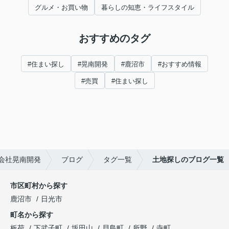
グルメ・お買い物
暮らしの知恵・ライフスタイル
おすすめのタグ
#住まい探し
#晃南開発
#鹿沼市
#おすすめ情報
#売買
#住まい探し
会社晃南開発
ブログ
タグ一覧
土地探しのブログ一覧
市区町村から探す
鹿沼市
日光市
町名から探す
板荷
下武子町
坂田山
貝島町
所野
寺町