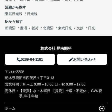
沿線から探す
東武日光線
日光線
駅から探す
新鹿沼
鹿沼
板荷
北鹿沼
東武日光
文挟
日光
株式会社 晃南開発
0289-64-1181
お問い合わせ
〒322-0029
栃木県鹿沼市西茂呂１丁目3-13
営業時間：
月～土 9:00～18:00 日・祝 9:00～17:00
定休日：
【売買】水・木曜日 【賃貸】土曜・不定休 、GW､夏
季､年末年始
ホーム