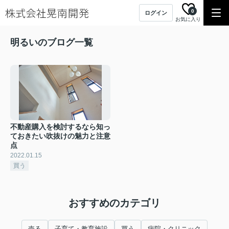
0
ログイン
お気に入り
明るいのブログ一覧
不動産購入を検討するなら知っ
ておきたい吹抜けの魅力と注意
点
2022.01.15
買う
おすすめのカテゴリ
売る
子育て・教育施設
買う
病院・クリニック