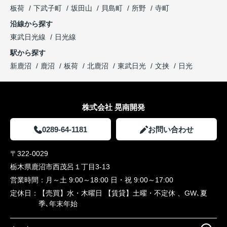
板荷
下武子町
坂田山
貝島町
所野
寺町
沿線から探す
東武日光線
日光線
駅から探す
新鹿沼
鹿沼
板荷
北鹿沼
東武日光
文挟
日光
株式会社 晃南開発
0289-64-1181
お問い合わせ
〒322-0029
栃木県鹿沼市西茂呂１丁目3-13
営業時間：
月～土 9:00～18:00 日・祝 9:00～17:00
定休日：
【売買】水・木曜日 【賃貸】土曜・不定休 、GW､夏
季､年末年始