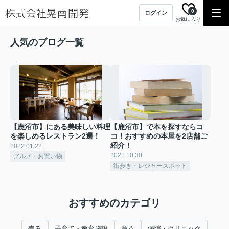
0
ログイン
お気に入り
人気のブログ一覧
【鹿沼市】にある美味しい料理
【鹿沼市】で本を探すならコ
を楽しめるレストラン2選！
コ！おすすめの本屋を2店舗ご
紹介！
2022.01.22
2021.10.30
グルメ・お買い物
街歩き・レジャースポット
おすすめのカテゴリ
売る
子育て・教育施設
買う
病院・クリニック