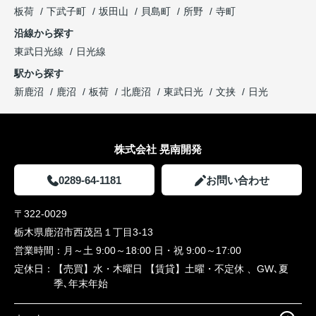
板荷
下武子町
坂田山
貝島町
所野
寺町
沿線から探す
東武日光線
日光線
駅から探す
新鹿沼
鹿沼
板荷
北鹿沼
東武日光
文挟
日光
株式会社 晃南開発
0289-64-1181
お問い合わせ
〒322-0029
栃木県鹿沼市西茂呂１丁目3-13
営業時間：
月～土 9:00～18:00 日・祝 9:00～17:00
定休日：
【売買】水・木曜日 【賃貸】土曜・不定休 、GW､夏
季､年末年始