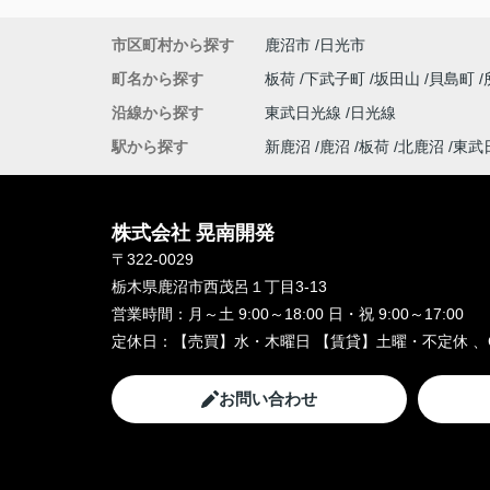
市区町村から探す
鹿沼市
日光市
町名から探す
板荷
下武子町
坂田山
貝島町
沿線から探す
東武日光線
日光線
駅から探す
新鹿沼
鹿沼
板荷
北鹿沼
東武
株式会社 晃南開発
〒322-0029
栃木県鹿沼市西茂呂１丁目3-13
営業時間：
月～土 9:00～18:00 日・祝 9:00～17:00
定休日：
【売買】水・木曜日 【賃貸】土曜・不定休 、
お問い合わせ