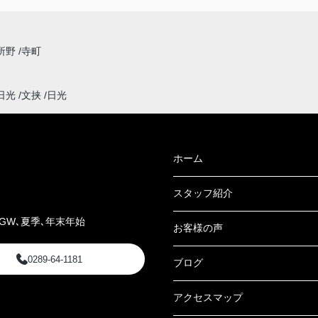
所野
寺町
日光
文挟
日光
ホーム
スタッフ紹介
GW､夏季､年末年始
お客様の声
0289-64-1181
ブログ
アクセスマップ