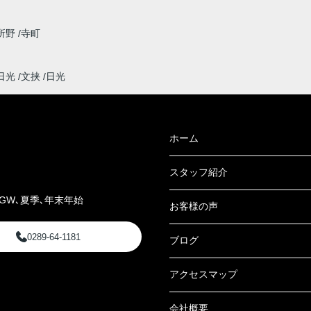
所野
寺町
日光
文挟
日光
ホーム
スタッフ紹介
GW､夏季､年末年始
お客様の声
0289-64-1181
ブログ
アクセスマップ
会社概要