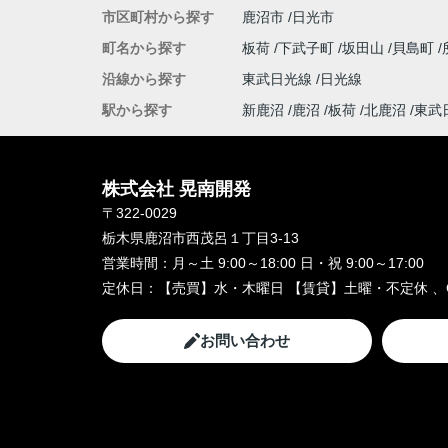
市区町村から探す
鹿沼市
日光市
町名から探す
板荷
下武子町
坂田山
貝島町
沿線から探す
東武日光線
日光線
駅から探す
新鹿沼
鹿沼
板荷
北鹿沼
東武
株式会社 晃南開発
〒322-0029
栃木県鹿沼市西茂呂１丁目3-13
営業時間：
月～土 9:00～18:00 日・祝 9:00～17:00
定休日：
【売買】水・木曜日 【賃貸】土曜・不定休 、
お問い合わせ