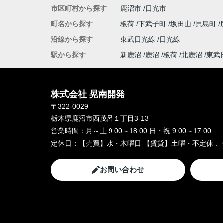
市区町村から探す
鹿沼市
日光市
町名から探す
板荷
下武子町
坂田山
貝島町
沿線から探す
東武日光線
日光線
駅から探す
新鹿沼
鹿沼
板荷
北鹿沼
東武
株式会社 晃南開発
〒322-0029
栃木県鹿沼市西茂呂１丁目3-13
営業時間：
月～土 9:00～18:00 日・祝 9:00～17:00
定休日：
【売買】水・木曜日 【賃貸】土曜・不定休 、
お問い合わせ