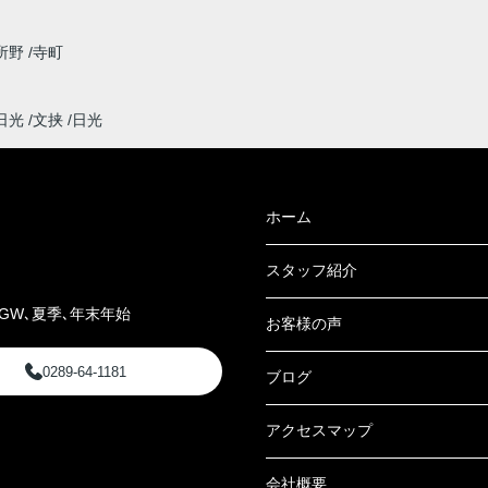
所野
寺町
日光
文挟
日光
ホーム
スタッフ紹介
GW､夏季､年末年始
お客様の声
0289-64-1181
ブログ
アクセスマップ
会社概要