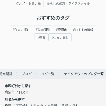
グルメ・お買い物
暮らしの知恵・ライフスタイル
おすすめのタグ
#住まい探し
#晃南開発
#鹿沼市
#おすすめ情報
#売買
#住まい探し
晃南開発
ブログ
タグ一覧
テイクアウトのブログ一覧
市区町村から探す
鹿沼市
日光市
町名から探す
板荷
下武子町
坂田山
貝島町
所野
寺町