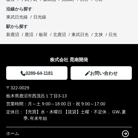
沿線から探す
東武日光線
日光線
駅から探す
新鹿沼
鹿沼
板荷
北鹿沼
東武日光
文挟
日光
株式会社 晃南開発
0289-64-1181
お問い合わせ
〒322-0029
栃木県鹿沼市西茂呂１丁目3-13
営業時間：
月～土 9:00～18:00 日・祝 9:00～17:00
定休日：
【売買】水・木曜日 【賃貸】土曜・不定休 、GW､夏
季､年末年始
ホーム