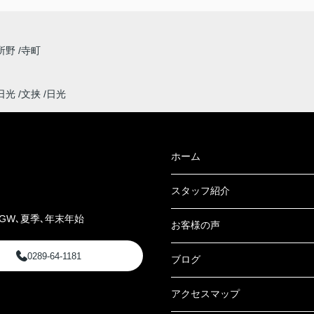
所野
寺町
日光
文挟
日光
ホーム
スタッフ紹介
GW､夏季､年末年始
お客様の声
0289-64-1181
ブログ
アクセスマップ