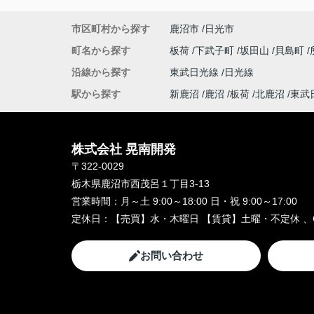
市区町村から探す
鹿沼市
日光市
町名から探す
板荷
下武子町
坂田山
貝島町
沿線から探す
東武日光線
日光線
駅から探す
新鹿沼
鹿沼
板荷
北鹿沼
東武
株式会社 晃南開発
〒322-0029
栃木県鹿沼市西茂呂１丁目3-13
営業時間：
月～土 9:00～18:00 日・祝 9:00～17:00
定休日：
【売買】水・木曜日 【賃貸】土曜・不定休 、
お問い合わせ