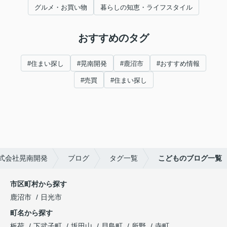
グルメ・お買い物
暮らしの知恵・ライフスタイル
おすすめのタグ
#住まい探し
#晃南開発
#鹿沼市
#おすすめ情報
#売買
#住まい探し
式会社晃南開発
ブログ
タグ一覧
こどものブログ一覧
市区町村から探す
鹿沼市
日光市
町名から探す
板荷
下武子町
坂田山
貝島町
所野
寺町