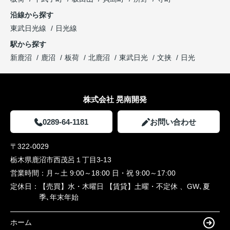
沿線から探す
東武日光線
日光線
駅から探す
新鹿沼
鹿沼
板荷
北鹿沼
東武日光
文挟
日光
株式会社 晃南開発
0289-64-1181
お問い合わせ
〒322-0029
栃木県鹿沼市西茂呂１丁目3-13
営業時間：
月～土 9:00～18:00 日・祝 9:00～17:00
定休日：
【売買】水・木曜日 【賃貸】土曜・不定休 、GW､夏
季､年末年始
ホーム