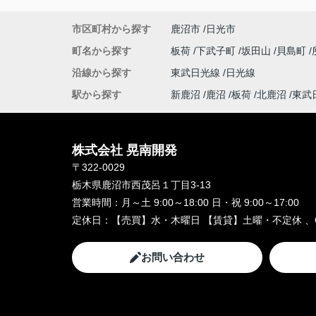
市区町村から探す
鹿沼市
日光市
町名から探す
板荷
下武子町
坂田山
貝島町
沿線から探す
東武日光線
日光線
駅から探す
新鹿沼
鹿沼
板荷
北鹿沼
東武
株式会社 晃南開発
〒322-0029
栃木県鹿沼市西茂呂１丁目3-13
営業時間：
月～土 9:00～18:00 日・祝 9:00～17:00
定休日：
【売買】水・木曜日 【賃貸】土曜・不定休 、
お問い合わせ