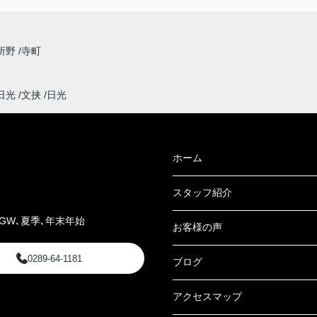
所野
寺町
日光
文挟
日光
ホーム
スタッフ紹介
GW､夏季､年末年始
お客様の声
0289-64-1181
ブログ
アクセスマップ