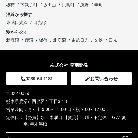
板荷
下武子町
坂田山
貝島町
所野
寺町
沿線から探す
東武日光線
日光線
駅から探す
新鹿沼
鹿沼
板荷
北鹿沼
東武日光
文挟
日光
株式会社 晃南開発
0289-64-1181
お問い合わせ
〒322-0029
栃木県鹿沼市西茂呂１丁目3-13
営業時間：
月～土 9:00～18:00 日・祝 9:00～17:00
定休日：
【売買】水・木曜日 【賃貸】土曜・不定休 、GW､夏
季､年末年始