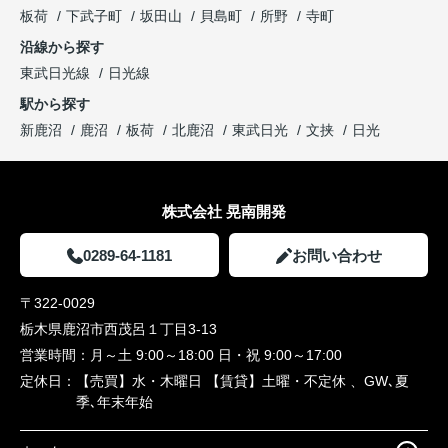
板荷
下武子町
坂田山
貝島町
所野
寺町
沿線から探す
東武日光線
日光線
駅から探す
新鹿沼
鹿沼
板荷
北鹿沼
東武日光
文挟
日光
株式会社 晃南開発
0289-64-1181
お問い合わせ
〒322-0029
栃木県鹿沼市西茂呂１丁目3-13
営業時間：
月～土 9:00～18:00 日・祝 9:00～17:00
定休日：
【売買】水・木曜日 【賃貸】土曜・不定休 、GW､夏
季､年末年始