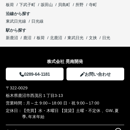
板荷
下武子町
坂田山
貝島町
所野
寺町
沿線から探す
東武日光線
日光線
駅から探す
新鹿沼
鹿沼
板荷
北鹿沼
東武日光
文挟
日光
株式会社 晃南開発
0289-64-1181
お問い合わせ
〒322-0029
栃木県鹿沼市西茂呂１丁目3-13
営業時間：
月～土 9:00～18:00 日・祝 9:00～17:00
定休日：
【売買】水・木曜日 【賃貸】土曜・不定休 、GW､夏
季､年末年始