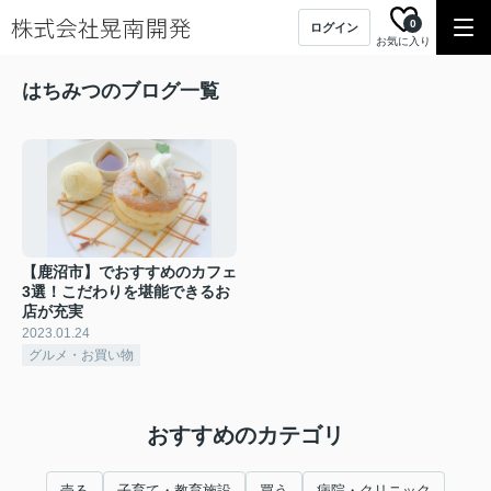
0
ログイン
お気に入り
はちみつのブログ一覧
【鹿沼市】でおすすめのカフェ
3選！こだわりを堪能できるお
店が充実
2023.01.24
グルメ・お買い物
おすすめのカテゴリ
売る
子育て・教育施設
買う
病院・クリニック