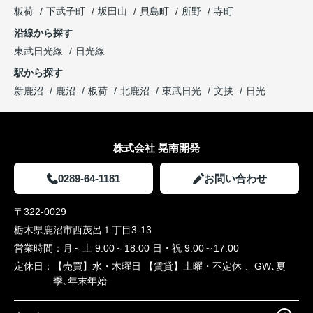
板荷
下武子町
坂田山
貝島町
所野
寺町
沿線から探す
東武日光線
日光線
駅から探す
新鹿沼
鹿沼
板荷
北鹿沼
東武日光
文挟
日光
株式会社 晃南開発
0289-64-1181
お問い合わせ
〒322-0029
栃木県鹿沼市西茂呂１丁目3-13
営業時間：
月～土 9:00～18:00 日・祝 9:00～17:00
定休日：
【売買】水・木曜日 【賃貸】土曜・不定休 、GW､夏
季､年末年始