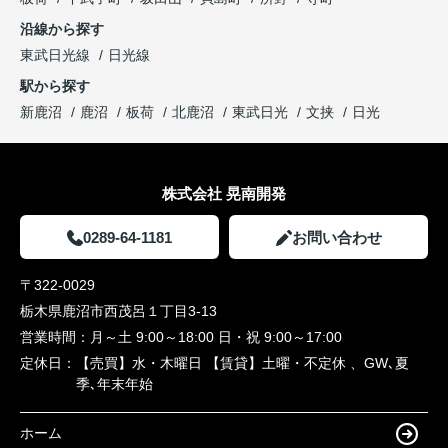
沿線から探す
東武日光線
日光線
駅から探す
新鹿沼
鹿沼
板荷
北鹿沼
東武日光
文挟
日光
株式会社 晃南開発
0289-64-1181
お問い合わせ
〒322-0029
栃木県鹿沼市西茂呂１丁目3-13
営業時間：
月～土 9:00～18:00 日・祝 9:00～17:00
定休日：
【売買】水・木曜日 【賃貸】土曜・不定休 、GW､夏
季､年末年始
ホーム