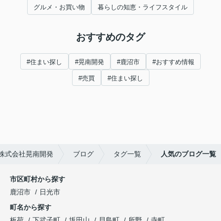
グルメ・お買い物
暮らしの知恵・ライフスタイル
おすすめのタグ
#住まい探し
#晃南開発
#鹿沼市
#おすすめ情報
#売買
#住まい探し
株式会社晃南開発
ブログ
タグ一覧
人気のブログ一覧
市区町村から探す
鹿沼市
日光市
町名から探す
板荷
下武子町
坂田山
貝島町
所野
寺町