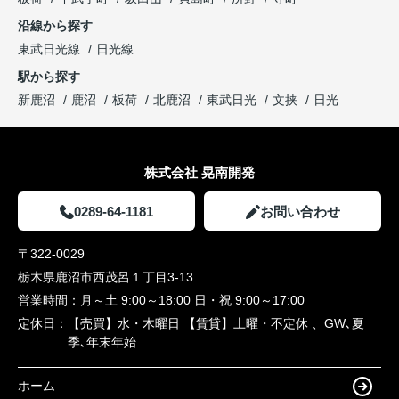
沿線から探す
東武日光線
日光線
駅から探す
新鹿沼
鹿沼
板荷
北鹿沼
東武日光
文挟
日光
株式会社 晃南開発
0289-64-1181
お問い合わせ
〒322-0029
栃木県鹿沼市西茂呂１丁目3-13
営業時間：
月～土 9:00～18:00 日・祝 9:00～17:00
定休日：
【売買】水・木曜日 【賃貸】土曜・不定休 、GW､夏
季､年末年始
ホーム