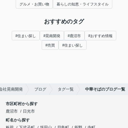
グルメ・お買い物
暮らしの知恵・ライフスタイル
おすすめのタグ
#住まい探し
#晃南開発
#鹿沼市
#おすすめ情報
#売買
#住まい探し
会社晃南開発
ブログ
タグ一覧
中華そばのブログ一覧
市区町村から探す
鹿沼市
日光市
町名から探す
板荷
下武子町
坂田山
貝島町
所野
寺町