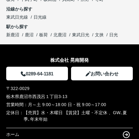
沿線から探す
東武日光線
日光線
駅から探す
新鹿沼
鹿沼
板荷
北鹿沼
東武日光
文挟
日光
株式会社 晃南開発
0289-64-1181
お問い合わせ
〒322-0029
栃木県鹿沼市西茂呂１丁目3-13
営業時間：
月～土 9:00～18:00 日・祝 9:00～17:00
定休日：
【売買】水・木曜日 【賃貸】土曜・不定休 、GW､夏
季､年末年始
ホーム