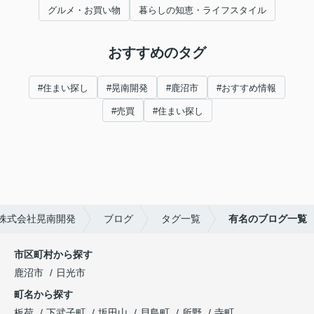
グルメ・お買い物
暮らしの知恵・ライフスタイル
おすすめのタグ
#住まい探し
#晃南開発
#鹿沼市
#おすすめ情報
#売買
#住まい探し
株式会社晃南開発
ブログ
タグ一覧
有名のブログ一覧
市区町村から探す
鹿沼市
日光市
町名から探す
板荷
下武子町
坂田山
貝島町
所野
寺町