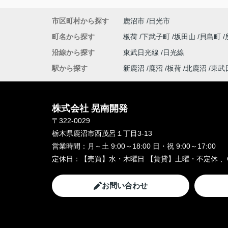
市区町村から探す
鹿沼市
日光市
町名から探す
板荷
下武子町
坂田山
貝島町
沿線から探す
東武日光線
日光線
駅から探す
新鹿沼
鹿沼
板荷
北鹿沼
東武
株式会社 晃南開発
〒322-0029
栃木県鹿沼市西茂呂１丁目3-13
営業時間：
月～土 9:00～18:00 日・祝 9:00～17:00
定休日：
【売買】水・木曜日 【賃貸】土曜・不定休 、
お問い合わせ