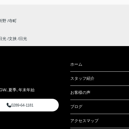
所野
寺町
日光
文挟
日光
ホーム
スタッフ紹介
GW､夏季､年末年始
お客様の声
0289-64-1181
ブログ
アクセスマップ