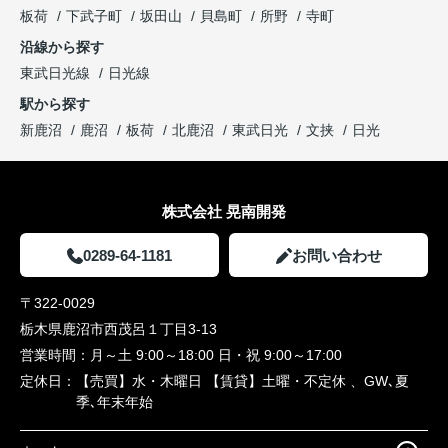
板荷
下武子町
坂田山
貝島町
所野
寺町
沿線から探す
東武日光線
日光線
駅から探す
新鹿沼
鹿沼
板荷
北鹿沼
東武日光
文挟
日光
株式会社 晃南開発
0289-64-1181
お問い合わせ
〒322-0029
栃木県鹿沼市西茂呂１丁目3-13
営業時間：
月～土 9:00～18:00 日・祝 9:00～17:00
定休日：
【売買】水・木曜日 【賃貸】土曜・不定休 、GW､夏
季､年末年始