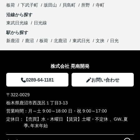
板荷
下武子町
坂田山
貝島町
所野
寺町
沿線から探す
東武日光線
日光線
駅から探す
新鹿沼
鹿沼
板荷
北鹿沼
東武日光
文挟
日光
株式会社 晃南開発
0289-64-1181
お問い合わせ
〒322-0029
栃木県鹿沼市西茂呂１丁目3-13
営業時間：
月～土 9:00～18:00 日・祝 9:00～17:00
定休日：
【売買】水・木曜日 【賃貸】土曜・不定休 、GW､夏
季､年末年始